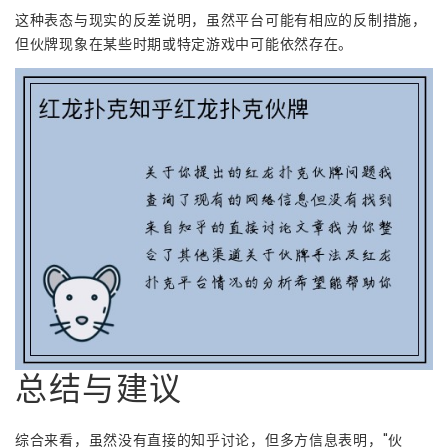
这种表态与现实的反差说明，虽然平台可能有相应的反制措施，
但伙牌现象在某些时期或特定游戏中可能依然存在。
总结与建议
综合来看，虽然没有直接的知乎讨论，但多方信息表明，"伙