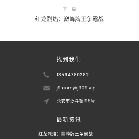
下一篇
红龙烈焰：巅峰牌王争霸战
找到我们
13594780282
j9·com@j909.vip
永安市泛辱镇198号
最新资讯
红龙烈焰：巅峰牌王争霸战