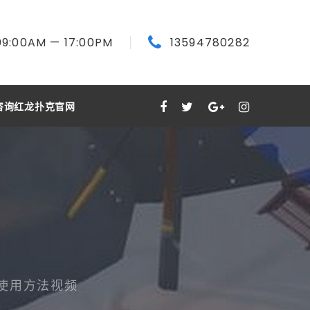
09:00
AM
— 17:00
PM
13594780282
咨询红龙扑克官网
使用方法视频