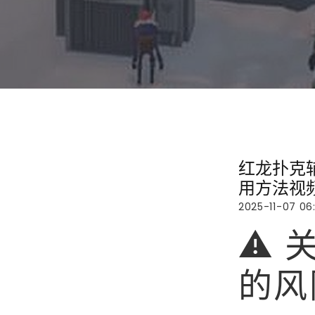
红龙扑克
用方法视
2025-11-07 06
⚠️
的风