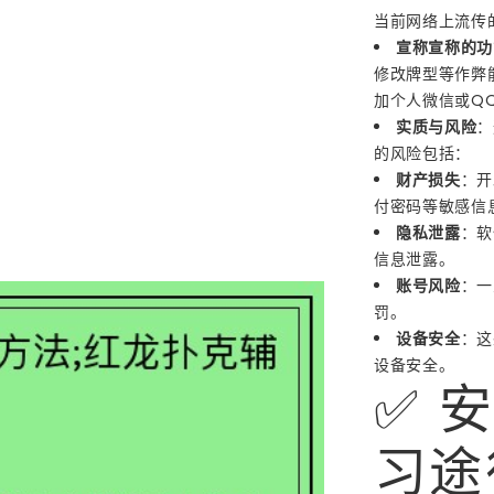
当前网络上流传
宣称宣称的功
修改牌型等作弊
加个人微信或Q
实质与风险
：
的风险包括：
财产损失
：开
付密码等敏感信
隐私泄露
：软
信息泄露。
账号风险
：一
罚。
设备安全
：这
设备安全。
✅ 
习途