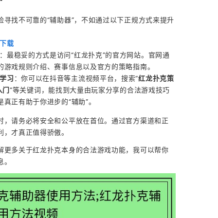
险寻找不可靠的“辅助器”，不如通过以下正规方式来提升
新下载
：最稳妥的方式是访问“红龙扑克”的官方网站。官网通
的游戏规则介绍、赛事信息以及官方的策略指南。
学习
：你可以在抖音等主流视频平台，搜索“
红龙扑克策
入门
”等关键词，能找到大量由玩家分享的合法游戏技巧
是真正有助于你进步的“辅助”。
时，请务必将安全和公平放在首位。通过官方渠道和正
利，才真正值得骄傲。
解更多关于红龙扑克本身的合法游戏功能，我可以帮你
息。