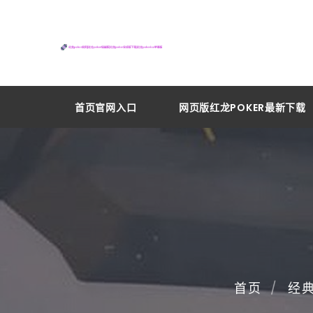
首页官网入口
网页版红龙POKER最新下载
首页
经