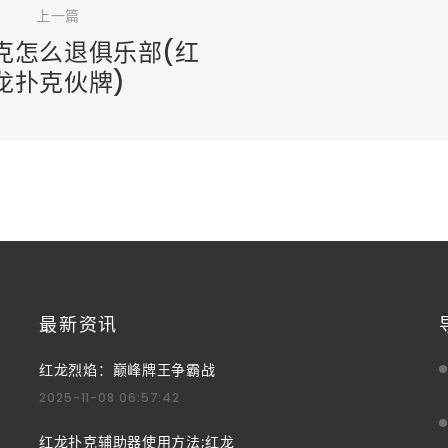
上一篇
克怎么退俱乐部(红
龙扑克伙牌)
最新资讯
红龙烈焰：巅峰牌王争霸战
2025-11-08 06:57:42
红龙扑克辅助器使用方法;红龙