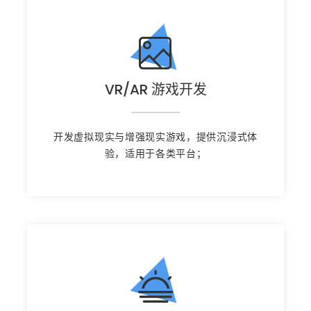
VR/AR 游戏开发
开发虚拟现实与增强现实游戏，提供沉浸式体
验，适用于各类平台；